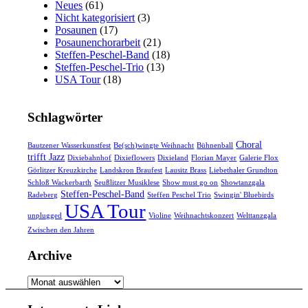
Neues
(61)
Nicht kategorisiert
(3)
Posaunen
(17)
Posaunenchorarbeit
(21)
Steffen-Peschel-Band
(18)
Steffen-Peschel-Trio
(13)
USA Tour
(18)
Schlagwörter
Choral
Bautzener Wasserkunstfest
Be(sch)wingte Weihnacht
Bühnenball
trifft Jazz
Dixiebahnhof
Dixieflowers
Dixieland
Florian Mayer
Galerie Flox
Görlitzer Kreuzkirche
Landskron Braufest
Lausitz Brass
Liebethaler Grundton
Schloß Wackerbarth
Seußlitzer Musiklese
Show must go on
Showtanzgala
Steffen-Peschel-Band
Radeberg
Steffen Peschel Trio
Swingin' Bluebirds
USA Tour
unplugged
Violine
Weihnachtskonzert
Welttanzgala
Zwischen den Jahren
Archive
Archive