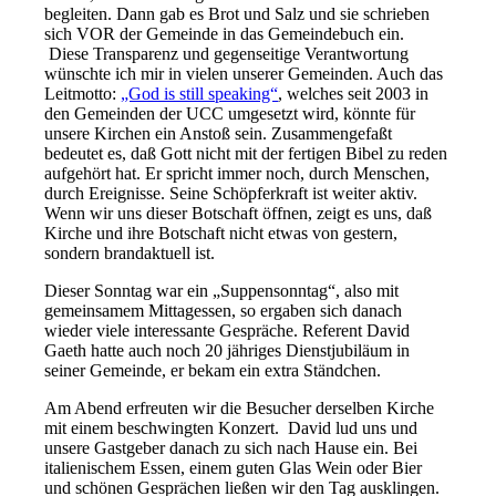
begleiten. Dann gab es Brot und Salz und sie schrieben
sich VOR der Gemeinde in das Gemeindebuch ein.
Diese Transparenz und gegenseitige Verantwortung
wünschte ich mir in vielen unserer Gemeinden. Auch das
Leitmotto:
„God is still speaking“
, welches seit 2003 in
den Gemeinden der UCC umgesetzt wird, könnte für
unsere Kirchen ein Anstoß sein. Zusammengefaßt
bedeutet es, daß Gott nicht mit der fertigen Bibel zu reden
aufgehört hat. Er spricht immer noch, durch Menschen,
durch Ereignisse. Seine Schöpferkraft ist weiter aktiv.
Wenn wir uns dieser Botschaft öffnen, zeigt es uns, daß
Kirche und ihre Botschaft nicht etwas von gestern,
sondern brandaktuell ist.
Dieser Sonntag war ein „Suppensonntag“, also mit
gemeinsamem Mittagessen, so ergaben sich danach
wieder viele interessante Gespräche. Referent David
Gaeth hatte auch noch 20 jähriges Dienstjubiläum in
seiner Gemeinde, er bekam ein extra Ständchen.
Am Abend erfreuten wir die Besucher derselben Kirche
mit einem beschwingten Konzert. David lud uns und
unsere Gastgeber danach zu sich nach Hause ein. Bei
italienischem Essen, einem guten Glas Wein oder Bier
und schönen Gesprächen ließen wir den Tag ausklingen.