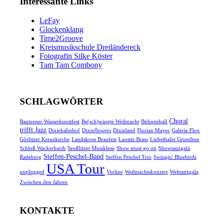
Interessante Links
LeFay
Glockenklang
Time2Groove
Kreismusikschule Dreiländereck
Fotografin Silke Köster
Tam Tam Combony
SCHLAGWÖRTER
Choral
Bautzener Wasserkunstfest
Be(sch)wingte Weihnacht
Bühnenball
trifft Jazz
Dixiebahnhof
Dixieflowers
Dixieland
Florian Mayer
Galerie Flox
Görlitzer Kreuzkirche
Landskron Braufest
Lausitz Brass
Liebethaler Grundton
Schloß Wackerbarth
Seußlitzer Musiklese
Show must go on
Showtanzgala
Steffen-Peschel-Band
Radeberg
Steffen Peschel Trio
Swingin' Bluebirds
USA Tour
unplugged
Violine
Weihnachtskonzert
Welttanzgala
Zwischen den Jahren
KONTAKTE