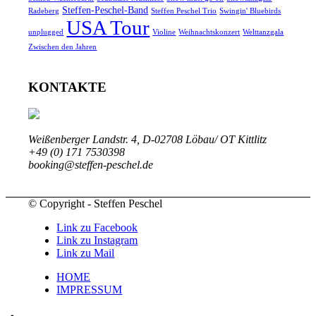
Steffen-Peschel-Band
Radeberg
Steffen Peschel Trio
Swingin' Bluebirds
USA Tour
unplugged
Violine
Weihnachtskonzert
Welttanzgala
Zwischen den Jahren
KONTAKTE
Weißenberger Landstr. 4, D-02708 Löbau/ OT Kittlitz
+49 (0) 171 7530398
booking@steffen-peschel.de
© Copyright - Steffen Peschel
Link zu Facebook
Link zu Instagram
Link zu Mail
HOME
IMPRESSUM