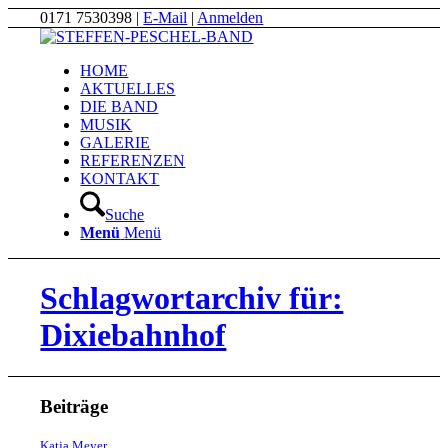
0171 7530398 |
E-Mail
|
Anmelden
HOME
AKTUELLES
DIE BAND
MUSIK
GALERIE
REFERENZEN
KONTAKT
Suche
Menü
Menü
Schlagwortarchiv für:
Dixiebahnhof
Beiträge
Katja Meyer