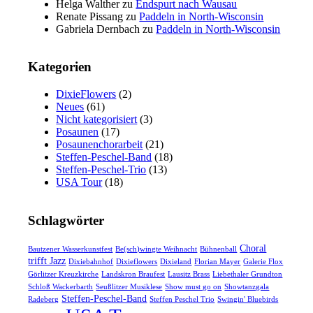
Helga Walther
zu
Endspurt nach Wausau
Renate Pissang
zu
Paddeln in North-Wisconsin
Gabriela Dernbach
zu
Paddeln in North-Wisconsin
Kategorien
DixieFlowers
(2)
Neues
(61)
Nicht kategorisiert
(3)
Posaunen
(17)
Posaunenchorarbeit
(21)
Steffen-Peschel-Band
(18)
Steffen-Peschel-Trio
(13)
USA Tour
(18)
Schlagwörter
Choral
Bautzener Wasserkunstfest
Be(sch)wingte Weihnacht
Bühnenball
trifft Jazz
Dixiebahnhof
Dixieflowers
Dixieland
Florian Mayer
Galerie Flox
Görlitzer Kreuzkirche
Landskron Braufest
Lausitz Brass
Liebethaler Grundton
Schloß Wackerbarth
Seußlitzer Musiklese
Show must go on
Showtanzgala
Steffen-Peschel-Band
Radeberg
Steffen Peschel Trio
Swingin' Bluebirds