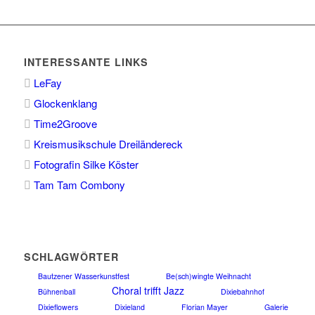
INTERESSANTE LINKS
LeFay
Glockenklang
Time2Groove
Kreismusikschule Dreiländereck
Fotografin Silke Köster
Tam Tam Combony
SCHLAGWÖRTER
Bautzener Wasserkunstfest
Be(sch)wingte Weihnacht
Choral trifft Jazz
Bühnenball
Dixiebahnhof
Dixieflowers
Dixieland
Florian Mayer
Galerie