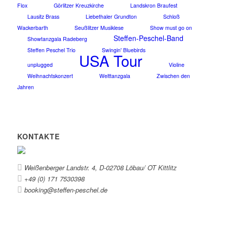
Flox
Görlitzer Kreuzkirche
Landskron Braufest
Lausitz Brass
Liebethaler Grundton
Schloß
Wackerbarth
Seußlitzer Musiklese
Show must go on
Steffen-Peschel-Band
Showtanzgala Radeberg
Steffen Peschel Trio
Swingin' Bluebirds
USA Tour
unplugged
Violine
Weihnachtskonzert
Welttanzgala
Zwischen den
Jahren
KONTAKTE
Weißenberger Landstr. 4, D-02708 Löbau/ OT Kittlitz
+49 (0) 171 7530398
booking@steffen-peschel.de