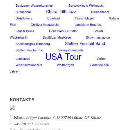
Bautzener Wasserkunstfest
Be(sch)wingte Weihnacht
Choral trifft Jazz
Bühnenball
Dixiebahnhof
Dixieflowers
Dixieland
Florian Mayer
Galerie
Flox
Görlitzer Kreuzkirche
Landskron Braufest
Lausitz Brass
Liebethaler Grundton
Schloß
Wackerbarth
Seußlitzer Musiklese
Show must go on
Steffen-Peschel-Band
Showtanzgala Radeberg
Steffen Peschel Trio
Swingin' Bluebirds
USA Tour
unplugged
Violine
Weihnachtskonzert
Welttanzgala
Zwischen den
Jahren
KONTAKTE
Weißenberger Landstr. 4, D-02708 Löbau/ OT Kittlitz
+49 (0) 171 7530398