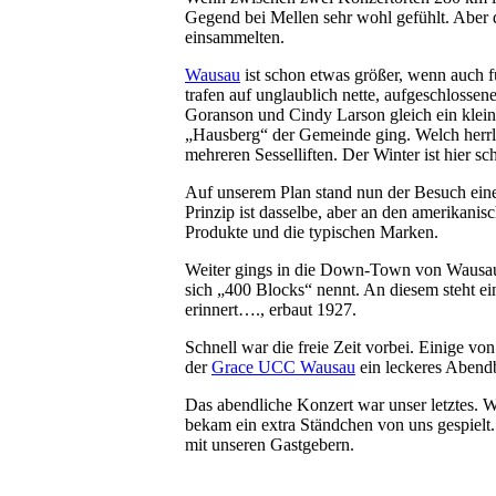
Gegend bei Mellen sehr wohl gefühlt. Aber 
einsammelten.
Wausau
ist schon etwas größer, wenn auch f
trafen auf unglaublich nette, aufgeschloss
Goranson und Cindy Larson gleich ein klein
„Hausberg“ der Gemeinde ging. Welch herrli
mehreren Sesselliften. Der Winter ist hier sc
Auf unserem Plan stand nun der Besuch eine
Prinzip ist dasselbe, aber an den amerikani
Produkte und die typischen Marken.
Weiter gings in die Down-Town von Wausau, 
sich „400 Blocks“ nennt. An diesem steht ein
erinnert…., erbaut 1927.
Schnell war die freie Zeit vorbei. Einige vo
der
Grace UCC Wausau
ein leckeres Abendb
Das abendliche Konzert war unser letztes. W
bekam ein extra Ständchen von uns gespielt
mit unseren Gastgebern.