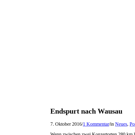
Endspurt nach Wausau
7. Oktober 2016
/
1 Kommentar
/
in
Neues
,
Po
Wenn zwischen zwei Konzertorten 280 km lieg