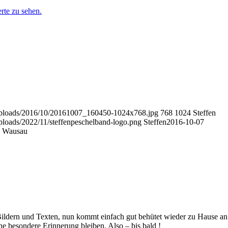
rte zu sehen.
t/uploads/2016/10/20161007_160450-1024x768.jpg
768
1024
Steffen
uploads/2022/11/steffenpeschelband-logo.png
Steffen
2016-10-07
h Wausau
 Bildern und Texten, nun kommt einfach gut behütet wieder zu Hause an
ne besondere Erinnerung bleiben. Also – bis bald !