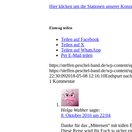
Hier klicken um die Stationen unserer Konze
Eintrag teilen
Teilen auf Facebook
Teilen auf X
Teilen auf WhatsApp
Per E-Mail teilen
https://steffen-peschel-band.de/wp-conten
https://steffen-peschel-band.de/wp-content/
22:30:09
2018-05-08 12:16:10
Endspurt nac
1
Kommentar
Helga Walther
sagte:
8. Oktober 2016 um 22:04
Danke für das „Mitreisen“ mit tollen
Diese Reise wird für Euch ja sicher ei