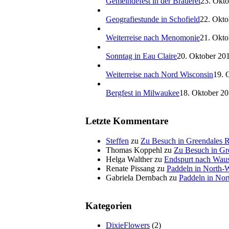
Gemeindefest in der Brauerei
23. Okto
Geografiestunde in Schofield
22. Okto
Weiterreise nach Menomonie
21. Okto
Sonntag in Eau Claire
20. Oktober 201
Weiterreise nach Nord Wisconsin
19. 
Bergfest in Milwaukee
18. Oktober 20
Letzte Kommentare
Steffen
zu
Zu Besuch in Greendales 
Thomas Koppehl
zu
Zu Besuch in Gr
Helga Walther
zu
Endspurt nach Wau
Renate Pissang
zu
Paddeln in North-
Gabriela Dernbach
zu
Paddeln in Nor
Kategorien
DixieFlowers
(2)