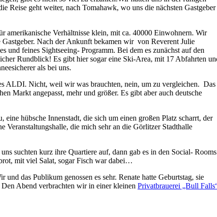
die Reise geht weiter, nach Tomahawk, wo uns die nächsten Gastgeber
ür amerikanische Verhältnisse klein, mit ca. 40000 Einwohnern. Wir
ene Gastgeber. Nach der Ankunft bekamen wir von Reverent Julie
es und feines Sightseeing- Programm. Bei dem es zunächst auf den
cher Rundblick! Es gibt hier sogar eine Ski-Area, mit 17 Abfahrten un
hneesicherer als bei uns.
s ALDI. Nicht, weil wir was brauchten, nein, um zu vergleichen. Das
schen Markt angepasst, mehr und größer. Es gibt aber auch deutsche
eine hübsche Innenstadt, die sich um einen großen Platz scharrt, der
e Veranstaltungshalle, die mich sehr an die Görlitzer Stadthalle
n uns suchten kurz ihre Quartiere auf, dann gab es in den Social- Rooms
rot, mit viel Salat, sogar Fisch war dabei…
ir und das Publikum genossen es sehr. Renate hatte Geburtstag, sie
. Den Abend verbrachten wir in einer kleinen
Privatbrauerei „Bull Falls