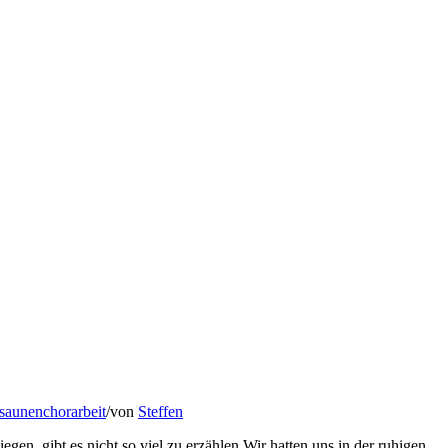
saunenchorarbeit
/
von
Steffen
en, gibt es nicht so viel zu erzählen.
Wir hatten uns in der ruhigen