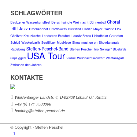
SCHLAGWÖRTER
Choral
Bautzener Wasserkunstfest
Be(sch)wingte Weihnacht
Bühnenball
trifft Jazz
Dixiebahnhof
Dixieflowers
Dixieland
Florian Mayer
Galerie Flox
Görlitzer Kreuzkirche
Landskron Braufest
Lausitz Brass
Liebethaler Grundton
Schloß Wackerbarth
Seußlitzer Musiklese
Show must go on
Showtanzgala
Steffen-Peschel-Band
Radeberg
Steffen Peschel Trio
Swingin' Bluebirds
USA Tour
unplugged
Violine
Weihnachtskonzert
Welttanzgala
Zwischen den Jahren
KONTAKTE
Weißenberger Landstr. 4, D-02708 Löbau/ OT Kittlitz
+49 (0) 171 7530398
booking@steffen-peschel.de
© Copyright - Steffen Peschel