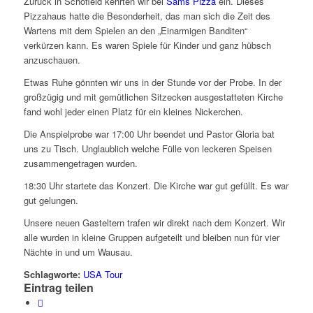
Zurück in Schofield kehrten wir bei
Sams Pizza
ein. Dieses
Pizzahaus hatte die Besonderheit, das man sich die Zeit des
Wartens mit dem Spielen an den „Einarmigen Banditen“
verkürzen kann. Es waren Spiele für Kinder und ganz hübsch
anzuschauen.
Etwas Ruhe gönnten wir uns in der Stunde vor der Probe. In der
großzügig und mit gemütlichen Sitzecken ausgestatteten Kirche
fand wohl jeder einen Platz für ein kleines Nickerchen.
Die Anspielprobe war 17:00 Uhr beendet und Pastor Gloria bat
uns zu Tisch. Unglaublich welche Fülle von leckeren Speisen
zusammengetragen wurden.
18:30 Uhr startete das Konzert. Die Kirche war gut gefüllt. Es war
gut gelungen.
Unsere neuen Gasteltern trafen wir direkt nach dem Konzert. Wir
alle wurden in kleine Gruppen aufgeteilt und bleiben nun für vier
Nächte in und um Wausau.
Schlagworte:
USA Tour
Eintrag teilen