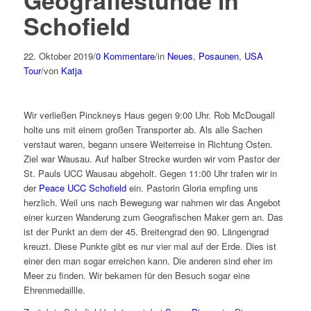
Geografiestunde in
Schofield
22. Oktober 2019
/
0 Kommentare
/
in
Neues
,
Posaunen
,
USA
Tour
/
von
Katja
Wir verließen Pinckneys Haus gegen 9:00 Uhr. Rob McDougall
holte uns mit einem großen Transporter ab. Als alle Sachen
verstaut waren, begann unsere Weiterreise in Richtung Osten.
Ziel war Wausau. Auf halber Strecke wurden wir vom Pastor der
St. Pauls UCC Wausau abgeholt. Gegen 11:00 Uhr trafen wir in
der
Peace UCC Schofield
ein. Pastorin Gloria empfing uns
herzlich. Weil uns nach Bewegung war nahmen wir das Angebot
einer kurzen Wanderung zum Geografischen Maker gern an. Das
ist der Punkt an dem der 45. Breitengrad den 90. Längengrad
kreuzt. Diese Punkte gibt es nur vier mal auf der Erde. Dies ist
einer den man sogar erreichen kann. Die anderen sind eher im
Meer zu finden. Wir bekamen für den Besuch sogar eine
Ehrenmedaillle.