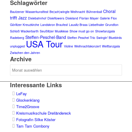
Schlagwörter
Choral
Bautzener Wasserkunstfest
Be(sch)wingte Weihnacht
Bühnenball
trifft Jazz
Dixiebahnhof
Dixieflowers
Dixieland
Florian Mayer
Galerie Flox
Görlitzer Kreuzkirche
Landskron Braufest
Lausitz Brass
Liebethaler Grundton
Schloß Wackerbarth
Seußlitzer Musiklese
Show must go on
Showtanzgala
Steffen-Peschel-Band
Radeberg
Steffen Peschel Trio
Swingin' Bluebirds
USA Tour
unplugged
Violine
Weihnachtskonzert
Welttanzgala
Zwischen den Jahren
Archive
Archive
Interessante Links
LeFay
Glockenklang
Time2Groove
Kreismusikschule Dreiländereck
Fotografin Silke Köster
Tam Tam Combony