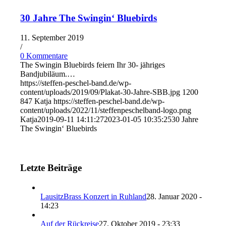
30 Jahre The Swingin‘ Bluebirds
11. September 2019
/
0 Kommentare
The Swingin Bluebirds feiern Ihr 30- jähriges
Bandjubiläum.…
https://steffen-peschel-band.de/wp-
content/uploads/2019/09/Plakat-30-Jahre-SBB.jpg
1200
847
Katja
https://steffen-peschel-band.de/wp-
content/uploads/2022/11/steffenpeschelband-logo.png
Katja
2019-09-11 14:11:27
2023-01-05 10:35:25
30 Jahre
The Swingin‘ Bluebirds
Letzte Beiträge
LausitzBrass Konzert in Ruhland
28. Januar 2020 -
14:23
Auf der Rückreise
27. Oktober 2019 - 23:33