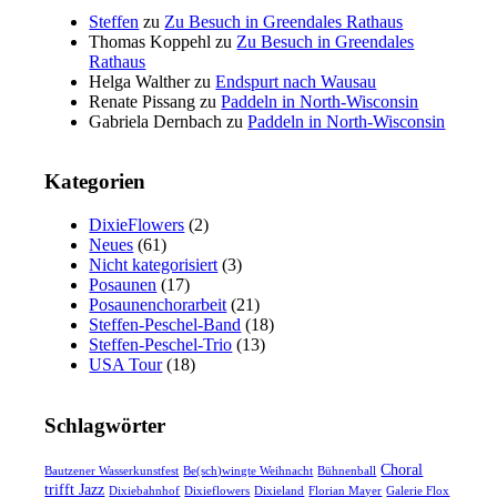
Steffen
zu
Zu Besuch in Greendales Rathaus
Thomas Koppehl
zu
Zu Besuch in Greendales
Rathaus
Helga Walther
zu
Endspurt nach Wausau
Renate Pissang
zu
Paddeln in North-Wisconsin
Gabriela Dernbach
zu
Paddeln in North-Wisconsin
Kategorien
DixieFlowers
(2)
Neues
(61)
Nicht kategorisiert
(3)
Posaunen
(17)
Posaunenchorarbeit
(21)
Steffen-Peschel-Band
(18)
Steffen-Peschel-Trio
(13)
USA Tour
(18)
Schlagwörter
Choral
Bautzener Wasserkunstfest
Be(sch)wingte Weihnacht
Bühnenball
trifft Jazz
Dixiebahnhof
Dixieflowers
Dixieland
Florian Mayer
Galerie Flox