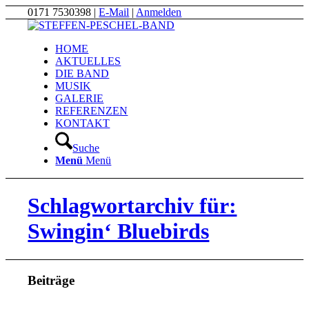
0171 7530398 |
E-Mail
|
Anmelden
HOME
AKTUELLES
DIE BAND
MUSIK
GALERIE
REFERENZEN
KONTAKT
Suche
Menü
Menü
Schlagwortarchiv für:
Swingin‘ Bluebirds
Beiträge