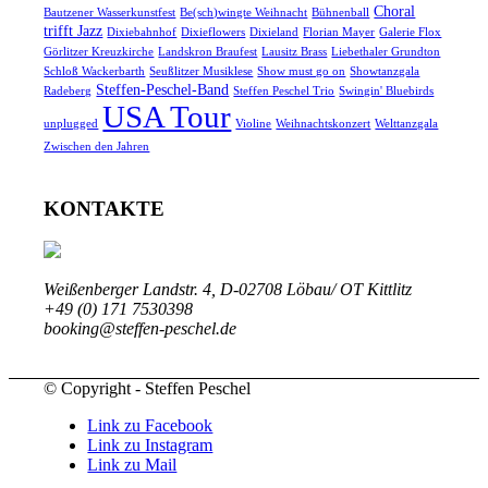
Choral
Bautzener Wasserkunstfest
Be(sch)wingte Weihnacht
Bühnenball
trifft Jazz
Dixiebahnhof
Dixieflowers
Dixieland
Florian Mayer
Galerie Flox
Görlitzer Kreuzkirche
Landskron Braufest
Lausitz Brass
Liebethaler Grundton
Schloß Wackerbarth
Seußlitzer Musiklese
Show must go on
Showtanzgala
Steffen-Peschel-Band
Radeberg
Steffen Peschel Trio
Swingin' Bluebirds
USA Tour
unplugged
Violine
Weihnachtskonzert
Welttanzgala
Zwischen den Jahren
KONTAKTE
Weißenberger Landstr. 4, D-02708 Löbau/ OT Kittlitz
+49 (0) 171 7530398
booking@steffen-peschel.de
© Copyright - Steffen Peschel
Link zu Facebook
Link zu Instagram
Link zu Mail