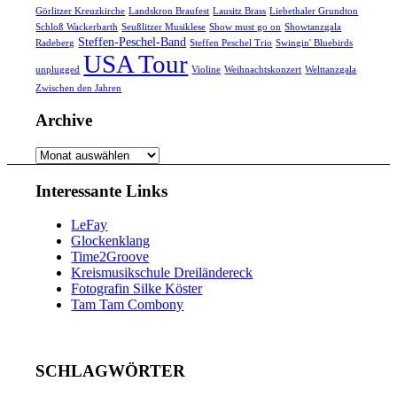
Görlitzer Kreuzkirche
Landskron Braufest
Lausitz Brass
Liebethaler Grundton
Schloß Wackerbarth
Seußlitzer Musiklese
Show must go on
Showtanzgala
Steffen-Peschel-Band
Radeberg
Steffen Peschel Trio
Swingin' Bluebirds
USA Tour
unplugged
Violine
Weihnachtskonzert
Welttanzgala
Zwischen den Jahren
Archive
Archive
Interessante Links
LeFay
Glockenklang
Time2Groove
Kreismusikschule Dreiländereck
Fotografin Silke Köster
Tam Tam Combony
SCHLAGWÖRTER