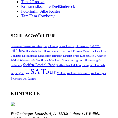
Time2Groove
Kreismusikschule Dreiländereck
Fotografin Silke Köster
Tam Tam Combony
SCHLAGWÖRTER
Choral
Bautzener Wasserkunstfest
Be(sch)wingte Weihnacht
Bühnenball
trifft Jazz
Dixiebahnhof
Dixieflowers
Dixieland
Florian Mayer
Galerie Flox
Görlitzer Kreuzkirche
Landskron Braufest
Lausitz Brass
Liebethaler Grundton
Schloß Wackerbarth
Seußlitzer Musiklese
Show must go on
Showtanzgala
Steffen-Peschel-Band
Radeberg
Steffen Peschel Trio
Swingin' Bluebirds
USA Tour
unplugged
Violine
Weihnachtskonzert
Welttanzgala
Zwischen den Jahren
KONTAKTE
Weißenberger Landstr. 4, D-02708 Löbau/ OT Kittlitz