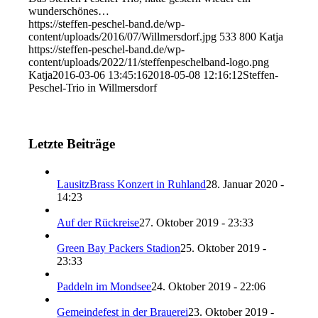
wunderschönes…
https://steffen-peschel-band.de/wp-
content/uploads/2016/07/Willmersdorf.jpg
533
800
Katja
https://steffen-peschel-band.de/wp-
content/uploads/2022/11/steffenpeschelband-logo.png
Katja
2016-03-06 13:45:16
2018-05-08 12:16:12
Steffen-
Peschel-Trio in Willmersdorf
Letzte Beiträge
LausitzBrass Konzert in Ruhland
28. Januar 2020 -
14:23
Auf der Rückreise
27. Oktober 2019 - 23:33
Green Bay Packers Stadion
25. Oktober 2019 -
23:33
Paddeln im Mondsee
24. Oktober 2019 - 22:06
Gemeindefest in der Brauerei
23. Oktober 2019 -