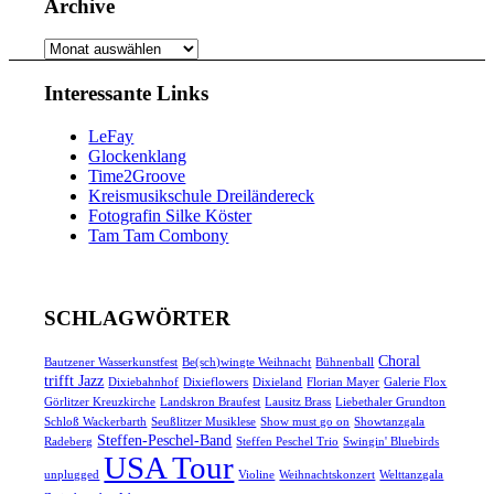
Archive
Archive
Interessante Links
LeFay
Glockenklang
Time2Groove
Kreismusikschule Dreiländereck
Fotografin Silke Köster
Tam Tam Combony
SCHLAGWÖRTER
Choral
Bautzener Wasserkunstfest
Be(sch)wingte Weihnacht
Bühnenball
trifft Jazz
Dixiebahnhof
Dixieflowers
Dixieland
Florian Mayer
Galerie Flox
Görlitzer Kreuzkirche
Landskron Braufest
Lausitz Brass
Liebethaler Grundton
Schloß Wackerbarth
Seußlitzer Musiklese
Show must go on
Showtanzgala
Steffen-Peschel-Band
Radeberg
Steffen Peschel Trio
Swingin' Bluebirds
USA Tour
unplugged
Violine
Weihnachtskonzert
Welttanzgala