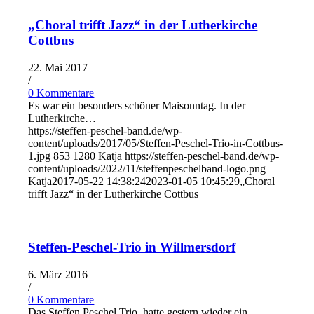
„Choral trifft Jazz“ in der Lutherkirche
Cottbus
22. Mai 2017
/
0 Kommentare
Es war ein besonders schöner Maisonntag. In der
Lutherkirche…
https://steffen-peschel-band.de/wp-
content/uploads/2017/05/Steffen-Peschel-Trio-in-Cottbus-
1.jpg
853
1280
Katja
https://steffen-peschel-band.de/wp-
content/uploads/2022/11/steffenpeschelband-logo.png
Katja
2017-05-22 14:38:24
2023-01-05 10:45:29
„Choral
trifft Jazz“ in der Lutherkirche Cottbus
Steffen-Peschel-Trio in Willmersdorf
6. März 2016
/
0 Kommentare
Das Steffen Peschel Trio, hatte gestern wieder ein