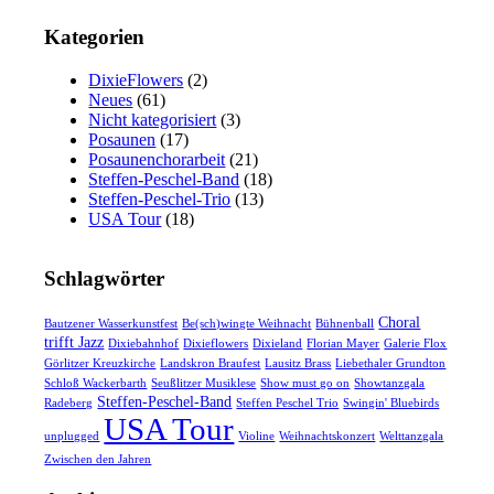
Kategorien
DixieFlowers
(2)
Neues
(61)
Nicht kategorisiert
(3)
Posaunen
(17)
Posaunenchorarbeit
(21)
Steffen-Peschel-Band
(18)
Steffen-Peschel-Trio
(13)
USA Tour
(18)
Schlagwörter
Choral
Bautzener Wasserkunstfest
Be(sch)wingte Weihnacht
Bühnenball
trifft Jazz
Dixiebahnhof
Dixieflowers
Dixieland
Florian Mayer
Galerie Flox
Görlitzer Kreuzkirche
Landskron Braufest
Lausitz Brass
Liebethaler Grundton
Schloß Wackerbarth
Seußlitzer Musiklese
Show must go on
Showtanzgala
Steffen-Peschel-Band
Radeberg
Steffen Peschel Trio
Swingin' Bluebirds
USA Tour
unplugged
Violine
Weihnachtskonzert
Welttanzgala
Zwischen den Jahren