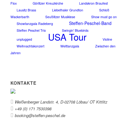
Flox
Görlitzer Kreuzkirche
Landskron Braufest
Lausitz Brass
Liebethaler Grundton
Schloß
Wackerbarth
Seußlitzer Musiklese
Show must go on
Steffen-Peschel-Band
Showtanzgala Radeberg
Steffen Peschel Trio
Swingin' Bluebirds
USA Tour
unplugged
Violine
Weihnachtskonzert
Welttanzgala
Zwischen den
Jahren
KONTAKTE
Weißenberger Landstr. 4, D-02708 Löbau/ OT Kittlitz
+49 (0) 171 7530398
booking@steffen-peschel.de