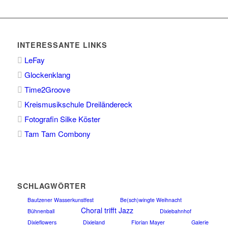
INTERESSANTE LINKS
LeFay
Glockenklang
Time2Groove
Kreismusikschule Dreiländereck
Fotografin Silke Köster
Tam Tam Combony
SCHLAGWÖRTER
Bautzener Wasserkunstfest
Be(sch)wingte Weihnacht
Choral trifft Jazz
Bühnenball
Dixiebahnhof
Dixieflowers
Dixieland
Florian Mayer
Galerie