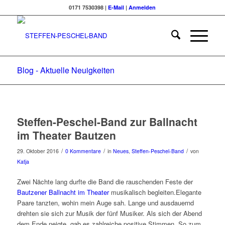
0171 7530398 |
E-Mail
|
Anmelden
Blog - Aktuelle Neuigkeiten
Steffen-Peschel-Band zur Ballnacht
im Theater Bautzen
/
/
/
29. Oktober 2016
0 Kommentare
in
Neues
,
Steffen-Peschel-Band
von
Katja
Zwei Nächte lang durfte die Band die rauschenden Feste der
Bautzener Ballnacht im Theater
musikalisch begleiten.
Elegante
Paare tanzten, wohin mein Auge sah. Lange und ausdauernd
drehten sie sich zur Musik der fünf Musiker. Als sich der Abend
dem Ende neigte, gab es zahlreiche positive Stimmen. So zum