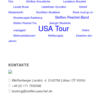
Flox
Görlitzer Kreuzkirche
Landskron Braufest
Lausitz Brass
Liebethaler Grundton
Schloß
Wackerbarth
Seußlitzer Musiklese
Show must go on
Steffen-Peschel-Band
Showtanzgala Radeberg
Steffen Peschel Trio
Swingin' Bluebirds
USA Tour
unplugged
Violine
Weihnachtskonzert
Welttanzgala
Zwischen den
Jahren
KONTAKTE
Weißenberger Landstr. 4, D-02708 Löbau/ OT Kittlitz
+49 (0) 171 7530398
booking@steffen-peschel.de