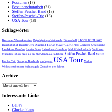
Posaunen
(17)
Posaunenchorarbeit
(21)
Steffen-Peschel-Band
(18)
Steffen-Peschel-Trio
(13)
USA Tour
(18)
Schlagwörter
Choral trifft Jazz
Bautzener Wasserkunstfest
Be(sch)wingte Weihnacht
Bühnenball
Dixiebahnhof
Dixieflowers
Dixieland
Florian Mayer
Galerie Flox
Görlitzer Kreuzkirche
Landskron Braufest
Lausitz Brass
Liebethaler Grundton
Schloß Wackerbarth
Seußlitzer
Steffen-Peschel-Band
Musiklese
Show must go on
Showtanzgala Radeberg
Steffen
USA Tour
Peschel Trio
Swingin' Bluebirds
unplugged
Violine
Weihnachtskonzert
Welttanzgala
Zwischen den Jahren
Archive
Archive
Interessante Links
LeFay
Glockenklang