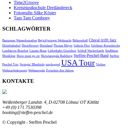
Time2Groove
Kreismusikschule Dreiländereck
Fotografin Silke Köster
Tam Tam Combony
SCHLAGWÖRTER
Choral trifft Jazz
Bautzener Wasserkunstfest
Be(sch)wingte Weihnacht
Bühnenball
Dixiebahnhof
Dixieflowers
Dixieland
Florian Mayer
Galerie Flox
Görlitzer Kreuzkirche
Landskron Braufest
Lausitz Brass
Liebethaler Grundton
Schloß Wackerbarth
Seußlitzer
Steffen-Peschel-Band
Musiklese
Show must go on
Showtanzgala Radeberg
Steffen
USA Tour
Peschel Trio
Swingin' Bluebirds
unplugged
Violine
Weihnachtskonzert
Welttanzgala
Zwischen den Jahren
KONTAKTE
Weißenberger Landstr. 4, D-02708 Löbau/ OT Kittlitz
+49 (0) 171 7530398
booking@steffen-peschel.de
© Copyright - Steffen Peschel