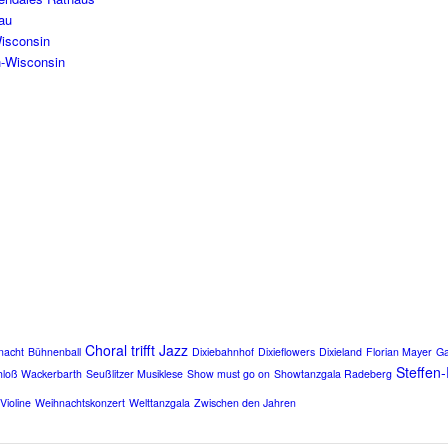
au
Wisconsin
h-Wisconsin
Choral trifft Jazz
nacht
Bühnenball
Dixiebahnhof
Dixieflowers
Dixieland
Florian Mayer
Ga
Steffen
hloß Wackerbarth
Seußlitzer Musiklese
Show must go on
Showtanzgala Radeberg
Violine
Weihnachtskonzert
Welttanzgala
Zwischen den Jahren