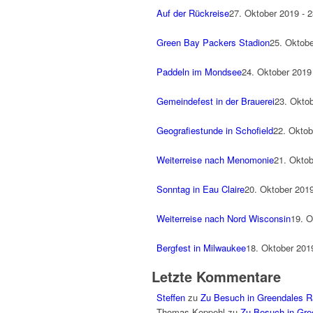
Auf der Rückreise
27. Oktober 2019 - 2
Green Bay Packers Stadion
25. Oktobe
Paddeln im Mondsee
24. Oktober 2019 
Gemeindefest in der Brauerei
23. Oktob
Geografiestunde in Schofield
22. Oktob
Weiterreise nach Menomonie
21. Oktob
Sonntag in Eau Claire
20. Oktober 2019
Weiterreise nach Nord Wisconsin
19. O
Bergfest in Milwaukee
18. Oktober 2019
Letzte Kommentare
Steffen
zu
Zu Besuch in Greendales R
Thomas Koppehl
zu
Zu Besuch in Gre