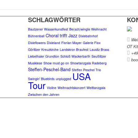
SCHLAGWÖRTER
KO
Bautzener Wasserkunstfest
Be(sch)wingte Weihnacht
Choral trifft Jazz
Bühnenball
Dixiebahnhof
Weiß
Dixieflowers
Dixieland
Florian Mayer
Galerie Flox
OT Kit
Görlitzer Kreuzkirche
Landskron Braufest
Lausitz Brass
+49
Liebethaler Grundton
Schloß Wackerbarth
Seußlitzer
boo
Musiklese
Show must go on
Showtanzgala Radeberg
Steffen-Peschel-Band
Steffen Peschel Trio
USA
Swingin' Bluebirds
unplugged
Tour
Violine
Weihnachtskonzert
Welttanzgala
Zwischen den Jahren