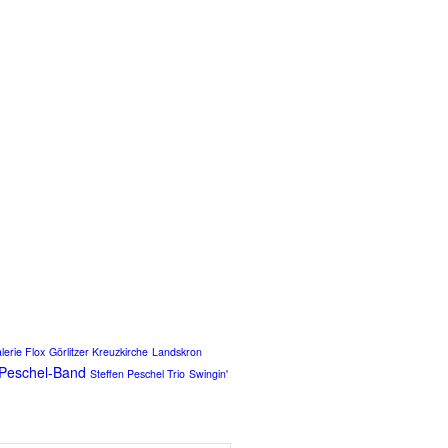
lerie Flox
Görlitzer Kreuzkirche
Landskron
-Peschel-Band
Steffen Peschel Trio
Swingin'