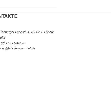
NTAKTE
enberger Landstr. 4, D-02708 Löbau/
tlitz
 (0) 171 7530398
king@steffen-peschel.de