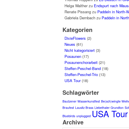
Helga Walther
zu
Endspurt nach Waus
Renate Pissang
zu
Paddeln in North-
Gabriela Dernbach
zu
Paddeln in Nort
Kategorien
DixieFlowers
(2)
Neues
(61)
Nicht kategorisiert
(3)
Posaunen
(17)
Posaunenchorarbeit
(21)
Steffen-Peschel-Band
(18)
Steffen-Peschel-Trio
(13)
USA Tour
(18)
Schlagwörter
Bautzener Wasserkunstfest
Be(sch)wingte Weih
Braufest
Lausitz Brass
Liebethaler Grundton
Sc
USA Tour
Bluebirds
unplugged
Archive