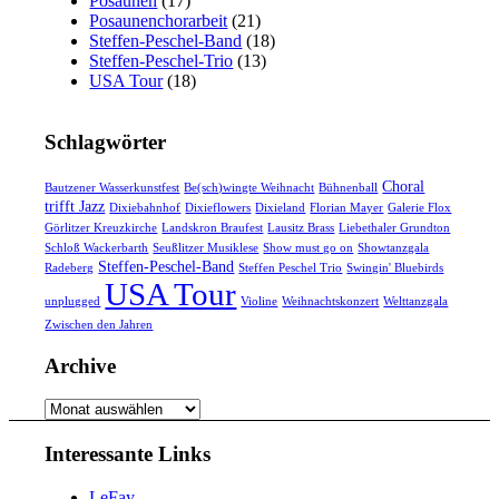
Posaunen
(17)
Posaunenchorarbeit
(21)
Steffen-Peschel-Band
(18)
Steffen-Peschel-Trio
(13)
USA Tour
(18)
Schlagwörter
Choral
Bautzener Wasserkunstfest
Be(sch)wingte Weihnacht
Bühnenball
trifft Jazz
Dixiebahnhof
Dixieflowers
Dixieland
Florian Mayer
Galerie Flox
Görlitzer Kreuzkirche
Landskron Braufest
Lausitz Brass
Liebethaler Grundton
Schloß Wackerbarth
Seußlitzer Musiklese
Show must go on
Showtanzgala
Steffen-Peschel-Band
Radeberg
Steffen Peschel Trio
Swingin' Bluebirds
USA Tour
unplugged
Violine
Weihnachtskonzert
Welttanzgala
Zwischen den Jahren
Archive
Archive
Interessante Links
LeFay