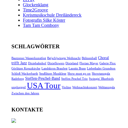
Glockenklang
Time2Groove
Kreismusikschule Dreiländereck
Fotografin Silke Köster
Tam Tam Combony
SCHLAGWÖRTER
Choral
Bautzener Wasserkunstfest
Be(sch)wingte Weihnacht
Bühnenball
trifft Jazz
Dixiebahnhof
Dixieflowers
Dixieland
Florian Mayer
Galerie Flox
Görlitzer Kreuzkirche
Landskron Braufest
Lausitz Brass
Liebethaler Grundton
Schloß Wackerbarth
Seußlitzer Musiklese
Show must go on
Showtanzgala
Steffen-Peschel-Band
Radeberg
Steffen Peschel Trio
Swingin' Bluebirds
USA Tour
unplugged
Violine
Weihnachtskonzert
Welttanzgala
Zwischen den Jahren
KONTAKTE