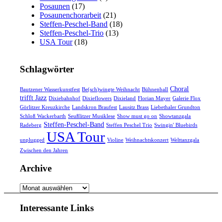
Posaunen
(17)
Posaunenchorarbeit
(21)
Steffen-Peschel-Band
(18)
Steffen-Peschel-Trio
(13)
USA Tour
(18)
Schlagwörter
Choral
Bautzener Wasserkunstfest
Be(sch)wingte Weihnacht
Bühnenball
trifft Jazz
Dixiebahnhof
Dixieflowers
Dixieland
Florian Mayer
Galerie Flox
Görlitzer Kreuzkirche
Landskron Braufest
Lausitz Brass
Liebethaler Grundton
Schloß Wackerbarth
Seußlitzer Musiklese
Show must go on
Showtanzgala
Steffen-Peschel-Band
Radeberg
Steffen Peschel Trio
Swingin' Bluebirds
USA Tour
unplugged
Violine
Weihnachtskonzert
Welttanzgala
Zwischen den Jahren
Archive
Archive
Interessante Links