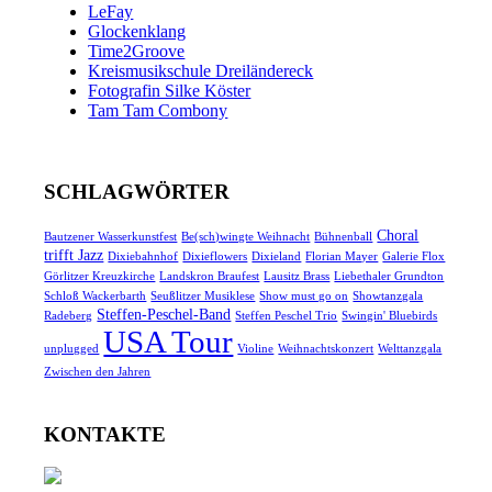
LeFay
Glockenklang
Time2Groove
Kreismusikschule Dreiländereck
Fotografin Silke Köster
Tam Tam Combony
SCHLAGWÖRTER
Choral
Bautzener Wasserkunstfest
Be(sch)wingte Weihnacht
Bühnenball
trifft Jazz
Dixiebahnhof
Dixieflowers
Dixieland
Florian Mayer
Galerie Flox
Görlitzer Kreuzkirche
Landskron Braufest
Lausitz Brass
Liebethaler Grundton
Schloß Wackerbarth
Seußlitzer Musiklese
Show must go on
Showtanzgala
Steffen-Peschel-Band
Radeberg
Steffen Peschel Trio
Swingin' Bluebirds
USA Tour
unplugged
Violine
Weihnachtskonzert
Welttanzgala
Zwischen den Jahren
KONTAKTE