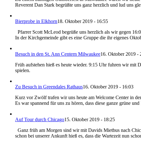
Reverent Dan Stark begrüßte uns ganz herzlich und lud uns gl
Bierprobe in Elkhorn
18. Oktober 2019 - 16:55
Pfarrer Scott McLeod begrüße uns herzlich als wir gegen 16:00
In der Kirchgemeinde gibt es eine Gruppe die ihr eigenes Oktob
Besuch in den St. Ann Centern Milwaukee
16. Oktober 2019 - 
Früh aufstehen hieß es heute wieder. 9:15 Uhr fuhren wir mit
spielen.
Zu Besuch in Greendales Rathaus
16. Oktober 2019 - 16:03
Kurz vor Zwölf trafen wir uns heute am Welcome Center in der
Es war spannend für uns zu hören, dass diese ganze grüne und 
Auf Tour durch Chicago
15. Oktober 2019 - 18:25
Ganz früh am Morgen sind wir mit Davids Mietbus nach Chicago
schon bei unserer Ankunft hieß es, dass die Wartezeit nun sc