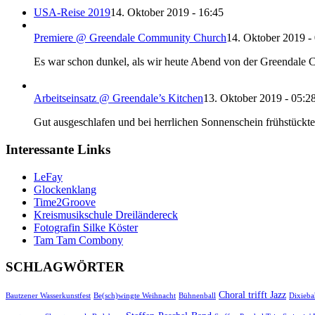
USA-Reise 2019
14. Oktober 2019 - 16:45
Premiere @ Greendale Community Church
14. Oktober 2019 -
Es war schon dunkel, als wir heute Abend von der Greendale Co
Arbeitseinsatz @ Greendale’s Kitchen
13. Oktober 2019 - 05:2
Gut ausgeschlafen und bei herrlichen Sonnenschein frühstück
Interessante Links
LeFay
Glockenklang
Time2Groove
Kreismusikschule Dreiländereck
Fotografin Silke Köster
Tam Tam Combony
SCHLAGWÖRTER
Choral trifft Jazz
Bautzener Wasserkunstfest
Be(sch)wingte Weihnacht
Bühnenball
Dixieb