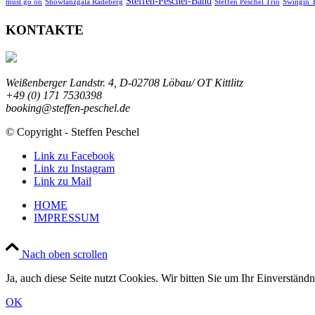
Steffen-Peschel-Band
must go on
Showtanzgala Radeberg
Steffen Peschel Trio
Swingin' 
KONTAKTE
Weißenberger Landstr. 4, D-02708 Löbau/ OT Kittlitz
+49 (0) 171 7530398
booking@steffen-peschel.de
© Copyright - Steffen Peschel
Link zu Facebook
Link zu Instagram
Link zu Mail
HOME
IMPRESSUM
Nach oben scrollen
Ja, auch diese Seite nutzt Cookies. Wir bitten Sie um Ihr Einverständn
OK