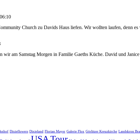
 06:10
mmunity Church zu Davids Haus liefen. Wir wollten laufen, denn es war
8
ten wir am Samstag Morgen in Familie Gaeths Küche. David und Janice 
ahnhof
Dixieflowers
Dixieland
Florian Mayer
Galerie Flox
Görlitzer Kreuzkirche
Landskron Bra
USA Tour