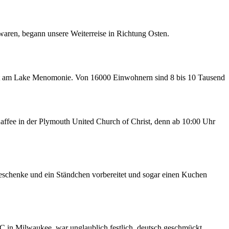
aren, begann unsere Weiterreise in Richtung Osten.
tadt am Lake Menomonie. Von 16000 Einwohnern sind 8 bis 10 Tausend
 Kaffee in der Plymouth United Church of Christ, denn ab 10:00 Uhr
Geschenke und ein Ständchen vorbereitet und sogar einen Kuchen
C in Milwaukee war unglaublich festlich, deutsch geschmückt.