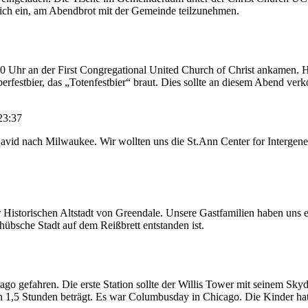
eich ein, am Abendbrot mit der Gemeinde teilzunehmen.
 Uhr an der First Congregational United Church of Christ ankamen. Hie
erfestbier, das „Totenfestbier“ braut. Dies sollte an diesem Abend ver
23:37
 David nach Milwaukee. Wir wollten uns die St.Ann Center for Interge
 Historischen Altstadt von Greendale. Unsere Gastfamilien haben uns 
hübsche Stadt auf dem Reißbrett entstanden ist.
 gefahren. Die erste Station sollte der Willis Tower mit seinem Skyd
hon 1,5 Stunden beträgt. Es war Columbusday in Chicago. Die Kinder ha