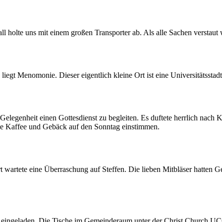
olte uns mit einem großen Transporter ab. Als alle Sachen verstaut w
liegt Menomonie. Dieser eigentlich kleine Ort ist eine Universitätss
Gelegenheit einen Gottesdienst zu begleiten. Es duftete herrlich nach
asse Kaffee und Gebäck auf den Sonntag einstimmen.
t wartete eine Überraschung auf Steffen. Die lieben Mitbläser hatten 
 eingeladen. Die Tische im Gemeinderaum unter der Christ Church UC