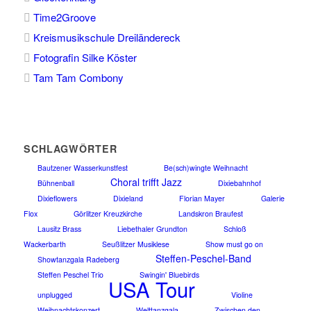
Time2Groove
Kreismusikschule Dreiländereck
Fotografin Silke Köster
Tam Tam Combony
SCHLAGWÖRTER
Bautzener Wasserkunstfest
Be(sch)wingte Weihnacht
Choral trifft Jazz
Bühnenball
Dixiebahnhof
Dixieflowers
Dixieland
Florian Mayer
Galerie
Flox
Görlitzer Kreuzkirche
Landskron Braufest
Lausitz Brass
Liebethaler Grundton
Schloß
Wackerbarth
Seußlitzer Musiklese
Show must go on
Steffen-Peschel-Band
Showtanzgala Radeberg
Steffen Peschel Trio
Swingin' Bluebirds
USA Tour
unplugged
Violine
Weihnachtskonzert
Welttanzgala
Zwischen den