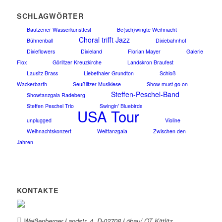
SCHLAGWÖRTER
Bautzener Wasserkunstfest
Be(sch)wingte Weihnacht
Choral trifft Jazz
Bühnenball
Dixiebahnhof
Dixieflowers
Dixieland
Florian Mayer
Galerie
Flox
Görlitzer Kreuzkirche
Landskron Braufest
Lausitz Brass
Liebethaler Grundton
Schloß
Wackerbarth
Seußlitzer Musiklese
Show must go on
Steffen-Peschel-Band
Showtanzgala Radeberg
Steffen Peschel Trio
Swingin' Bluebirds
USA Tour
unplugged
Violine
Weihnachtskonzert
Welttanzgala
Zwischen den
Jahren
KONTAKTE
Weißenberger Landstr. 4, D-02708 Löbau/ OT Kittlitz