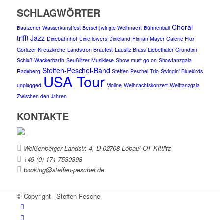
SCHLAGWÖRTER
Choral
Bautzener Wasserkunstfest
Be(sch)wingte Weihnacht
Bühnenball
trifft Jazz
Dixiebahnhof
Dixieflowers
Dixieland
Florian Mayer
Galerie Flox
Görlitzer Kreuzkirche
Landskron Braufest
Lausitz Brass
Liebethaler Grundton
Schloß Wackerbarth
Seußlitzer Musiklese
Show must go on
Showtanzgala
Steffen-Peschel-Band
Radeberg
Steffen Peschel Trio
Swingin' Bluebirds
USA Tour
unplugged
Violine
Weihnachtskonzert
Welttanzgala
Zwischen den Jahren
KONTAKTE
Weißenberger Landstr. 4, D-02708 Löbau/ OT Kittlitz
+49 (0) 171 7530398
booking@steffen-peschel.de
© Copyright - Steffen Peschel