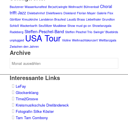
Choral
Bautzener Wasserkunstfest
Be(sch)wingte Weihnacht
Bühnenball
trifft Jazz
Dixiebahnhof
Dixieflowers
Dixieland
Florian Mayer
Galerie Flox
Görlitzer Kreuzkirche
Landskron Braufest
Lausitz Brass
Liebethaler Grundton
Schloß Wackerbarth
Seußlitzer Musiklese
Show must go on
Showtanzgala
Steffen-Peschel-Band
Radeberg
Steffen Peschel Trio
Swingin' Bluebirds
USA Tour
unplugged
Violine
Weihnachtskonzert
Welttanzgala
Zwischen den Jahren
Archive
Archive
Interessante Links
LeFay
Glockenklang
Time2Groove
Kreismusikschule Dreiländereck
Fotografin Silke Köster
Tam Tam Combony