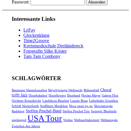
Passwort:
Interessante Links
LeFay
Glockenklang
Time2Groove
Kreismusikschule Dreiländereck
Fotografin Silke Köster
Tam Tam Combony
SCHLAGWÖRTER
Choral
Bautzener Wasserkunstfest
Be(sch)wingte Weihnacht
Bühnenball
trifft Jazz
Dixiebahnhof
Dixieflowers
Dixieland
Florian Mayer
Galerie Flox
Görlitzer Kreuzkirche
Landskron Braufest
Lausitz Brass
Liebethaler Grundton
Schloß Wackerbarth
Seußlitzer Musiklese
Show must go on
Showtanzgala
Steffen-Peschel-Band
Radeberg
Steffen Peschel Trio
Swingin' Bluebirds
USA Tour
unplugged
Violine
Weihnachtskonzert
Welttanzgala
Zwischen den Jahren