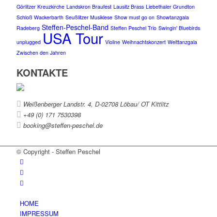
Görlitzer Kreuzkirche
Landskron Braufest
Lausitz Brass
Liebethaler Grundton
Schloß Wackerbarth
Seußlitzer Musiklese
Show must go on
Showtanzgala
Steffen-Peschel-Band
Radeberg
Steffen Peschel Trio
Swingin' Bluebirds
USA Tour
unplugged
Violine
Weihnachtskonzert
Welttanzgala
Zwischen den Jahren
KONTAKTE
Weißenberger Landstr. 4, D-02708 Löbau/ OT Kittlitz
+49 (0) 171 7530398
booking@steffen-peschel.de
© Copyright - Steffen Peschel
HOME
IMPRESSUM