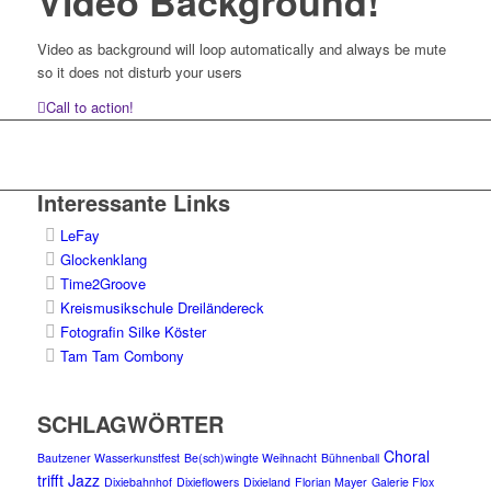
Video Background!
Video as background will loop automatically and always be mute
so it does not disturb your users
Call to action!
Interessante Links
LeFay
Glockenklang
Time2Groove
Kreismusikschule Dreiländereck
Fotografin Silke Köster
Tam Tam Combony
SCHLAGWÖRTER
Choral
Bautzener Wasserkunstfest
Be(sch)wingte Weihnacht
Bühnenball
trifft Jazz
Dixiebahnhof
Dixieflowers
Dixieland
Florian Mayer
Galerie Flox