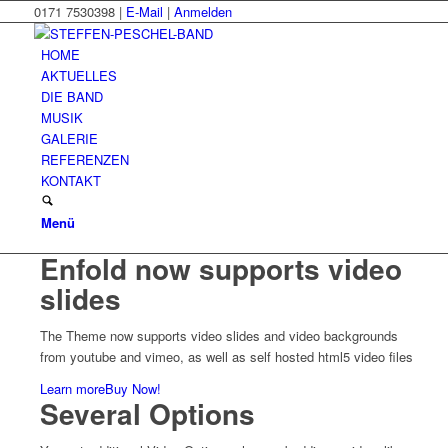
0171 7530398 |
E-Mail
|
Anmelden
HOME
AKTUELLES
DIE BAND
MUSIK
GALERIE
REFERENZEN
KONTAKT
Menü
Enfold now supports video
slides
The Theme now supports video slides and video backgrounds
from youtube and vimeo, as well as self hosted html5 video files
Learn more
Buy Now!
Several Options